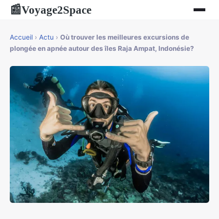
Voyage2Space
📰
Accueil
›
Actu
›
Où trouver les meilleures excursions de
plongée en apnée autour des îles Raja Ampat, Indonésie?