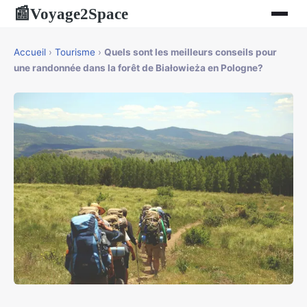
Voyage2Space
📰
Accueil
›
Tourisme
›
Quels sont les meilleurs conseils pour
une randonnée dans la forêt de Białowieża en Pologne?